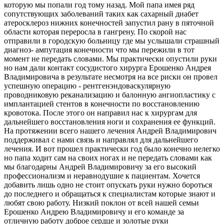
которую мы попали год тому назад. Мой папа имея ряд
сопутствующих заболеваний таких как сахарный диабет
атеросклероз нижних конечностей запустил рану в пяточной
области которая переросла в гангрену. По скорой нас
отправили в городскую больницу где мы услышали страшный
диагноз- ампутация конечности что мы пережили в тот
момент не передать словами. Мы практически опустили руки
но нам дали контакт сосудистого хирурга Ерошенко Андрея
Владимировича в результате несмотря на все риски он провел
успешную операцию - рентгенэндоваскулярную
проводниковую реканализацию и балонную ангиопластику с
имплантацией стентов в конечности по восстановлению
кровотока. После этого он направил нас к хирургам для
дальнейшего восстановления ноги и сохранения ее функций.
На протяжении всего нашего лечения Андрей Владимирович
поддерживал с нами связь и направлял для дальнейшего
лечения. И вот прошел практически год было конечно нелегко
но папа ходит сам на своих ногах и не передать словами как
мы благодарны Андрей Владимировичу за его высокий
профессионализм и неравнодушие к пациентам. Хочется
добавить лишь одно не стоит опускать руки нужно бороться
до последнего и обращаться к специалистам которые знают и
любят свою работу. Низкий поклон от всей нашей семьи
Ерошенко Андрею Владимировичу и его команде за
отличную работу доброе сердце и золотые руки