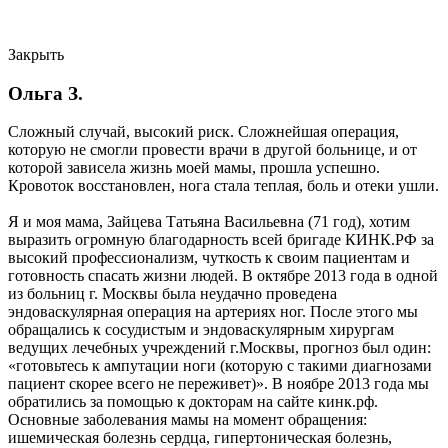
Закрыть
Ольга З.
Сложный случай, высокий риск. Сложнейшая операция,
которую не смогли провести врачи в другой больнице, и от
которой зависела жизнь моей мамы, прошла успешно.
Кровоток восстановлен, нога стала теплая, боль и отеки ушли.
Я и моя мама, Зайцева Татьяна Васильевна (71 год), хотим
выразить огромную благодарность всей бригаде КИНК.РФ за
высокий профессионализм, чуткость к своим пациентам и
готовность спасать жизни людей. В октябре 2013 года в одной
из больниц г. Москвы была неудачно проведена
эндоваскулярная операция на артериях ног. После этого мы
обращались к сосудистым и эндоваскулярным хирургам
ведущих лечебных учреждений г.Москвы, прогноз был один:
«готовьтесь к ампутации ноги (которую с такими диагнозами
пациент скорее всего не переживет)». В ноябре 2013 года мы
обратились за помощью к докторам на сайте кинк.рф.
Основные заболевания мамы на момент обращения:
ишемическая болезнь сердца, гипертоническая болезнь,