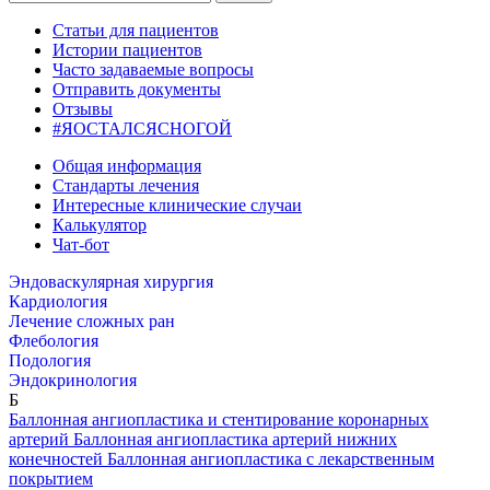
Статьи для пациентов
Истории пациентов
Часто задаваемые вопросы
Отправить документы
Отзывы
#ЯОСТАЛСЯСНОГОЙ
Общая информация
Стандарты лечения
Интересные клинические случаи
Калькулятор
Чат-бот
Эндоваскулярная хирургия
Кардиология
Лечение сложных ран
Флебология
Подология
Эндокринология
Б
Баллонная ангиопластика и стентирование коронарных
артерий
Баллонная ангиопластика артерий нижних
конечностей
Баллонная ангиопластика с лекарственным
покрытием