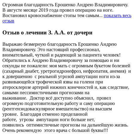
Огромная благодарность Ерошенко Андрею Владимировичу.
В августе месяце 2019 года провел операцию на ноге.
Востановил кровоснабжение стопы тем самым...
показать весь
отзыв
Отзыв о лечении З. А.А. от дочери
Выражаю безмерную благодарность Ерошенко Андрею
Владимировичу. Это настоящий профессионал,
внимательный, чуткий и радеющий за пациента человек!
Обратились к Андрею Владимировичу за помощью и ни
секунды не пожалели: моя мать с огромным букетом болезней
(сахарный диабет, уретрогидронефроз, нефропатия, анемия) и
к довершению с реальной угрозой ампутации ноги из-за
развивающейся трофической язвы на голени при
атеросклерозе артерий нижних конечностей и, как следствие,
самыми пессимистичными прогнозами на
выживание. Доктор всё доступно объяснил, провел
огромную подготовительную работу и саму операцию
(рентгенэндоваскулярное вмешательство) на высшем
уровне. Благодаря отменно проделанной
работе, угрозы ампутации ноги больше нет,
появились оптимистичные прогнозы на дальнейшую жизнь.
Очень рекомендую этого врача с большой буквы!!!