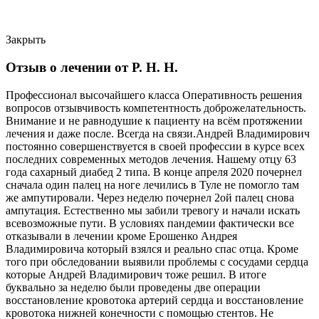
Закрыть
Отзыв о лечении от Р. Н. Н.
Профессионал высочайшего класса Оперативность решения
вопросов отзывчивость компетентность доброжелательность.
Внимание и не равнодушие к пациенту на всём протяжении
лечения и даже после. Всегда на связи.Андрей Владимирович
постоянно совершенствуется в своей профессии в курсе всех
последних современных методов лечения. Нашему отцу 63
года сахарный диабед 2 типа. В конце апреля 2020 почернел
сначала один палец на ноге лечились в Туле не помогло там
же ампутировали. Через неделю почернел 2ой палец снова
ампутация. Естественно мы забили тревогу и начали искать
всевозможные пути. В условиях пандемии фактически все
отказывали в лечении кроме Ерошенко Андрея
Владимировича который взялся и реально спас отца. Кроме
того при обследовании выявили проблемы с сосудами сердца
которые Андрей Владимирович тоже решил. В итоге
буквально за неделю были проведены две операции
восстановление кровотока артерий сердца и восстановление
кровотока нижней конечности с помощью стентов. Не