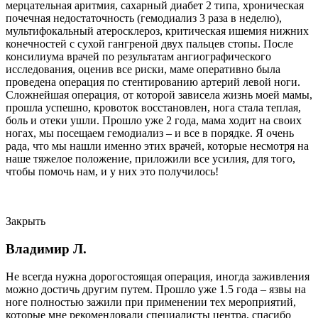
мерцательная аритмия, сахарный диабет 2 типа, хроническая
почечная недостаточность (гемодиализ 3 раза в неделю),
мультифокальный атеросклероз, критическая ишемия нижних
конечностей с сухой гангреной двух пальцев стопы. После
консилиума врачей по результатам ангиографического
исследования, оценив все риски, маме оперативно была
проведена операция по стентированию артерий левой ноги.
Сложнейшая операция, от которой зависела жизнь моей мамы,
прошла успешно, кровоток восстановлен, нога стала теплая,
боль и отеки ушли. Прошло уже 2 года, мама ходит на своих
ногах, мы посещаем гемодиализ – и все в порядке. Я очень
рада, что мы нашли именно этих врачей, которые несмотря на
наше тяжелое положение, приложили все усилия, для того,
чтобы помочь нам, и у них это получилось!
Закрыть
Владимир Л.
Не всегда нужна дорогостоящая операция, иногда заживления
можно достичь другим путем. Прошло уже 1.5 года – язвы на
ноге полностью зажили при применении тех мероприятий,
которые мне рекомендовали специалисты центра, спасибо