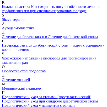
К
Кожная пластика
Как сохранить ногу: особенности лечения
трофических язв при специализированном подходе
S
Shave-терапия
А
Аутодермопластика
Л
Лечение диабетических язв
Лечение диабетической стопы
П
Перевязка ран при диабетической стопе — ключ к успешному
восстановлению
Ч
Чрескожное напряжение кислорода для прогнозирования
заживления ран
О
Обработка стоп подологом
Л
Лечение мозолей
М
Медицинский педикюр
П
Подологический уход за стопами (профилактический)
Подологический уход при синдроме диабетической стопы
Подологический уход у пациентов с ранами