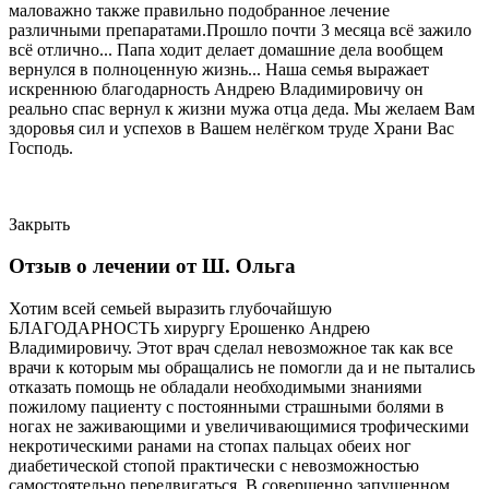
маловажно также правильно подобранное лечение
различными препаратами.Прошло почти 3 месяца всё зажило
всё отлично... Папа ходит делает домашние дела вообщем
вернулся в полноценную жизнь... Наша семья выражает
искреннюю благодарность Андрею Владимировичу он
реально спас вернул к жизни мужа отца деда. Мы желаем Вам
здоровья сил и успехов в Вашем нелёгком труде Храни Вас
Господь.
Закрыть
Отзыв о лечении от Ш. Ольга
Хотим всей семьей выразить глубочайшую
БЛАГОДАРНОСТЬ хирургу Ерошенко Андрею
Владимировичу. Этот врач сделал невозможное так как все
врачи к которым мы обращались не помогли да и не пытались
отказать помощь не обладали необходимыми знаниями
пожилому пациенту с постоянными страшными болями в
ногах не заживающими и увеличивающимися трофическими
некротическими ранами на стопах пальцах обеих ног
диабетической стопой практически с невозможностью
самостоятельно передвигаться. В совершенно запущенном