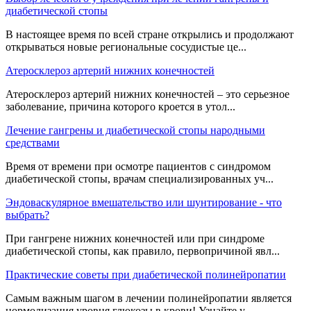
диабетической стопы
В настоящее время по всей стране открылись и продолжают
открываться новые региональные сосудистые це...
Атеросклероз артерий нижних конечностей
Атеросклероз артерий нижних конечностей – это серьезное
заболевание, причина которого кроется в утол...
Лечение гангрены и диабетической стопы народными
средствами
Время от времени при осмотре пациентов с синдромом
диабетической стопы, врачам специализированных уч...
Эндоваскулярное вмешательство или шунтирование - что
выбрать?
При гангрене нижних конечностей или при синдроме
диабетической стопы, как правило, первопричиной явл...
Практические советы при диабетической полинейропатии
Самым важным шагом в лечении полинейропатии является
нормолизация уровня глюкозы в крови! Узнайте у ...