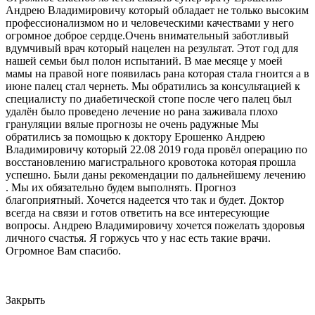
Андрею Владимировичу который обладает не только высоким
профессионализмом но и человеческими качествами у него
огромное доброе сердце.Очень внимательный заботливый
вдумчивый врач который нацелен на результат. Этот год для
нашей семьи был полон испытаний. В мае месяце у моей
мамы на правой ноге появилась рана которая стала гноится а в
июне палец стал чернеть. Мы обратились за консультацией к
специалисту по диабетической стопе после чего палец был
удалён было проведено лечение но рана заживала плохо
грануляции вялые прогнозы не очень радужные Мы
обратились за помощью к доктору Ерошенко Андрею
Владимировичу который 22.08 2019 года провёл операцию по
восстановлению магистрального кровотока которая прошла
успешно. Были даны рекомендации по дальнейшему лечению
. Мы их обязательно будем выполнять. Прогноз
благоприятный. Хочется надеется что так и будет. Доктор
всегда на связи и готов ответить на все интересующие
вопросы. Андрею Владимировичу хочется пожелать здоровья
личного счастья. Я горжусь что у нас есть такие врачи.
Огромное Вам спасибо.
Закрыть