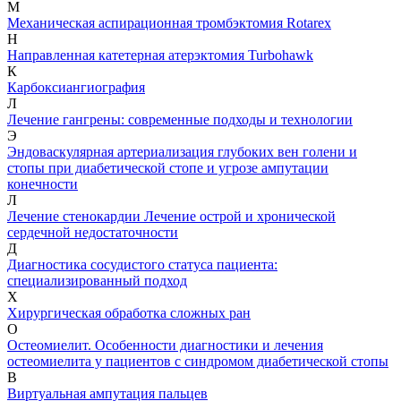
М
Механическая аспирационная тромбэктомия Rotarex
Н
Направленная катетерная атерэктомия Turbohawk
К
Карбоксиангиография
Л
Лечение гангрены: современные подходы и технологии
Э
Эндоваскулярная артериализация глубоких вен голени и
стопы при диабетической стопе и угрозе ампутации
конечности
Л
Лечение стенокардии
Лечение острой и хронической
сердечной недостаточности
Д
Диагностика сосудистого статуса пациента:
специализированный подход
Х
Хирургическая обработка сложных ран
О
Остеомиелит. Особенности диагностики и лечения
остеомиелита у пациентов с синдромом диабетической стопы
В
Виртуальная ампутация пальцев