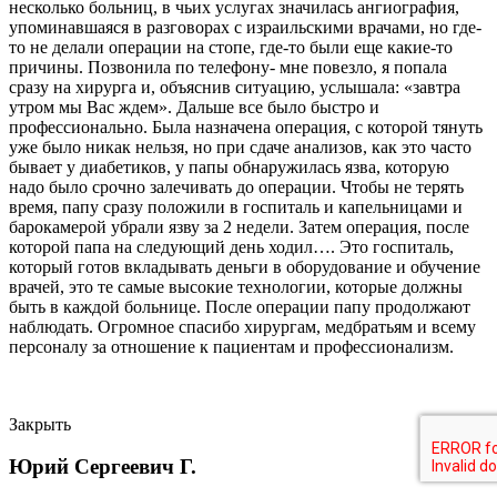
несколько больниц, в чьих услугах значилась ангиография,
упоминавшаяся в разговорах с израильскими врачами, но где-
то не делали операции на стопе, где-то были еще какие-то
причины. Позвонила по телефону- мне повезло, я попала
сразу на хирурга и, объяснив ситуацию, услышала: «завтра
утром мы Вас ждем». Дальше все было быстро и
профессионально. Была назначена операция, с которой тянуть
уже было никак нельзя, но при сдаче анализов, как это часто
бывает у диабетиков, у папы обнаружилась язва, которую
надо было срочно залечивать до операции. Чтобы не терять
время, папу сразу положили в госпиталь и капельницами и
барокамерой убрали язву за 2 недели. Затем операция, после
которой папа на следующий день ходил…. Это госпиталь,
который готов вкладывать деньги в оборудование и обучение
врачей, это те самые высокие технологии, которые должны
быть в каждой больнице. После операции папу продолжают
наблюдать. Огромное спасибо хирургам, медбратьям и всему
персоналу за отношение к пациентам и профессионализм.
Закрыть
Юрий Сергеевич Г.