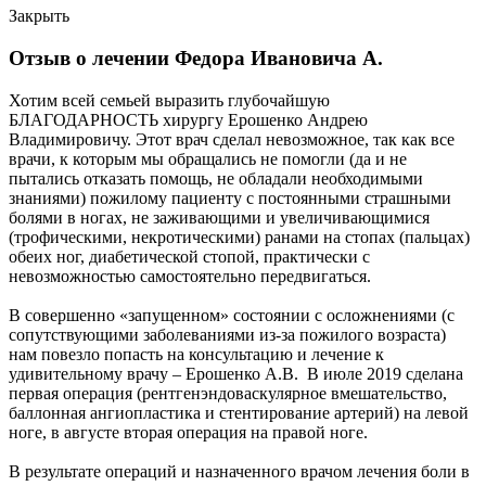
Закрыть
Отзыв о лечении Федора Ивановича А.
Хотим всей семьей выразить глубочайшую
БЛАГОДАРНОСТЬ хирургу Ерошенко Андрею
Владимировичу. Этот врач сделал невозможное, так как все
врачи, к которым мы обращались не помогли (да и не
пытались отказать помощь, не обладали необходимыми
знаниями) пожилому пациенту с постоянными страшными
болями в ногах, не заживающими и увеличивающимися
(трофическими, некротическими) ранами на стопах (пальцах)
обеих ног, диабетической стопой, практически с
невозможностью самостоятельно передвигаться.
В совершенно «запущенном» состоянии с осложнениями (с
сопутствующими заболеваниями из-за пожилого возраста)
нам повезло попасть на консультацию и лечение к
удивительному врачу – Ерошенко А.В. В июле 2019 сделана
первая операция (рентгенэндоваскулярное вмешательство,
баллонная ангиопластика и стентирование артерий) на левой
ноге, в августе вторая операция на правой ноге.
В результате операций и назначенного врачом лечения боли в