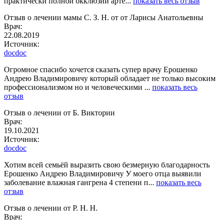
практически полной окклюзии арте...
показать весь отзыв
Отзыв о лечении мамы С. З. Н. от от Ларисы Анатольевны
Врач:
22.08.2019
Источник:
docdoc
Огромное спасибо хочется сказать супер врачу Ерошенко
Андрею Владимировичу который обладает не только высоким
профессионализмом но и человеческими ...
показать весь
отзыв
Отзыв о лечении от Б. Виктории
Врач:
19.10.2021
Источник:
docdoc
Хотим всей семьёй выразить свою безмерную благодарность
Ерошенко Андрею Владимировичу У моего отца выявили
заболевание влажная гангрена 4 степени п...
показать весь
отзыв
Отзыв о лечении от Р. Н. Н.
Врач: