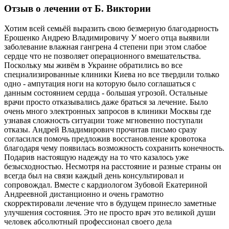
Отзыв о лечении от Б. Виктории
Хотим всей семьёй выразить свою безмерную благодарность
Ерошенко Андрею Владимировичу У моего отца выявили
заболевание влажная гангрена 4 степени при этом слабое
сердце что не позволяет операционного вмешательства.
Поскольку мы живём в Украине обратились во все
специализированные клиники Киева но все твердили только
одно - ампутация ноги на которую было соглашаться с
данным состоянием сердца - большая угрозой. Остальные
врачи просто отказывались даже браться за лечение. Было
очень много электронных запросов в клиники Москвы где
узнавая сложность ситуации тоже мгновенно поступали
отказы. Андрей Владимирович прочитав письмо сразу
согласился помочь предложив восстановление кровотока
благодаря чему появилась возможность сохранить конечность.
Подарив настоящую надежду на то что казалось уже
безысходностью. Несмотря на расстояние и разные страны он
всегда был на связи каждый день консультировал и
сопровождал. Вместе с кардиологом Зубовой Екатериной
Андреевной дистанционно и очень грамотно
скорректировали лечение что в будущем принесло заметные
улучшения состояния. Это не просто врач это великой души
человек абсолютный профессионал своего дела