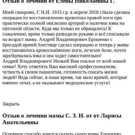
Отзыв о лечении от Елены Николаевны Г.
Моей свекрови, Г. Н.И. 1933 г.р. в апреле 2018 г.была сделана
операция по восстановлению кровотока правой ноги при
практически полной окклюзии артерий и наличии язвы на
пяточной области. Куда мы только не обращались! К
сожалению, врачи только разводили руками и всё списывали
на возраст мамы. Андрей Владимирович Ерошенко с
бригадой врачей блестяще сделал операцию и теперь у мамы
восстановилось кровоснабжение ноги, исчезли боли, почти
зарубцевалась язва и она ходит самостоятельно!
Андрей Владимирович! Низкий Вам поклон от всей нашей
семьи! Хочу отметить Ваш высокий профессионализм,
чуткость к своим пациентам, готовность спасать жизни
людей! Ведь сейчас, в наше время, так мало врачей, которые
именно лечат, а не оказывают медицинские услуги!
Закрыть
Отзыв о лечении мамы С. З. Н. от от Ларисы
Анатольевны
Огромное спасибо хочется сказать супер врачу Ерошенко