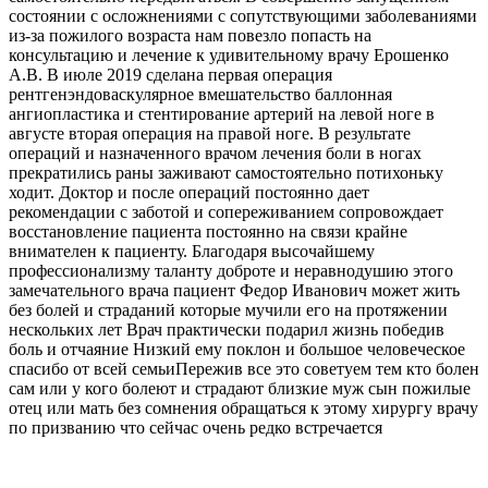
состоянии с осложнениями с сопутствующими заболеваниями
из-за пожилого возраста нам повезло попасть на
консультацию и лечение к удивительному врачу Ерошенко
А.В. В июле 2019 сделана первая операция
рентгенэндоваскулярное вмешательство баллонная
ангиопластика и стентирование артерий на левой ноге в
августе вторая операция на правой ноге. В результате
операций и назначенного врачом лечения боли в ногах
прекратились раны заживают самостоятельно потихоньку
ходит. Доктор и после операций постоянно дает
рекомендации с заботой и сопереживанием сопровождает
восстановление пациента постоянно на связи крайне
внимателен к пациенту. Благодаря высочайшему
профессионализму таланту доброте и неравнодушию этого
замечательного врача пациент Федор Иванович может жить
без болей и страданий которые мучили его на протяжении
нескольких лет Врач практически подарил жизнь победив
боль и отчаяние Низкий ему поклон и большое человеческое
спасибо от всей семьиПережив все это советуем тем кто болен
сам или у кого болеют и страдают близкие муж сын пожилые
отец или мать без сомнения обращаться к этому хирургу врачу
по призванию что сейчас очень редко встречается