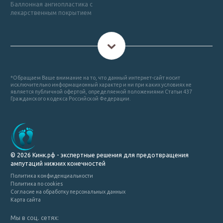
Баллонная ангиопластика с
лекарственным покрытием
*Обращаем Ваше внимание на то, что данный интернет-сайт носит
исключительно информационный характер и ни при каких условиях не
является публичной офертой, определяемой положениями Статьи 437
Гражданского кодекса Российской Федерации.
© 2026 Кинк.рф - экспертные решения для предотвращения
ампутаций нижних конечностей
Политика конфиденциальности
Политика по cookies
Согласие на обработку персональных данных
Карта сайта
Мы в соц. сетях: