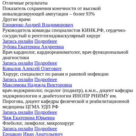
Отличные результаты
Показатель сохранения конечности от высокой
инвалидизирующей ампутации – более 93%
Другие врачи
Ерошенко Андрей Владимирович
Руководитель команды специалистов КИНК.РФ, cердечно-
сосудистый и рентгенэндоваскулярный хирург
Запись онлайн
Подробнее
Зубова Екатерина Андреевна
Врач кардиолог, кардиореаниматолог, врач функциональной
диагностики
Запись онлайн
Подробнее
Ковылов Алексей Олегович
Хирург, специалист по ранам и раневой инфекции
Запись онлайн
Подробнее
Максимова Надежда Викторовна
врач-эндокринолог, подолог (подиатр), к.м.н., доцент кафедры
эндокринологии и диабетологии ИНОПР РНИМУ им.
Пирогова, доцент кафедры физической и реабилитационной
медицины ЦГМА УДП РФ
Запись онлайн
Подробнее
Чиж Екатерина Юрьевна
Флеболог, лимфолог, микрохирург
Запись онлайн
Подробнее
Ерошкин Иван Анатольевич