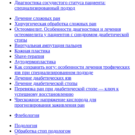
Диагностика сосудистого статуса пациента:
специализированный подход
Лечение сложных ран
Хирургическая обработка сложных ран
Остеомиелит. Особенности диагностики и лечения
остеомиелита у пациентов с синдромом диабетической
стопы
Виртуальная ампутация пальцев
Кожная пластика
Shave-терапия
Аутодермопластика
Как сохранить ногу: особенности лечения трофических
язв при специализированном подходе
Лечение диабетических язв
Лечение диабетической стопы
Перевязка ран при диабетической стопе — ключ к
успешному восстановлению
Чрескожное напряжение кислорода для
прогнозирования заживления ран
Флебология
Подология
Обработка стоп подологом