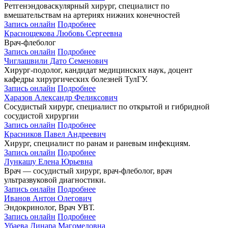
Ретгенэндоваскулярный хирург, специалист по
вмешательствам на артериях нижних конечностей
Запись онлайн
Подробнее
Краснощекова Любовь Сергеевна
Врач-флеболог
Запись онлайн
Подробнее
Чиглашвили Дато Семенович
Хирург-подолог, кандидат медицинских наук, доцент
кафедры хирургических болезней ТулГУ.
Запись онлайн
Подробнее
Харазов Александр Феликсович
Сосудистый хирург, специалист по открытой и гибридной
сосудистой хирургии
Запись онлайн
Подробнее
Красников Павел Андреевич
Хирург, специалист по ранам и раневым инфекциям.
Запись онлайн
Подробнее
Лункашу Елена Юрьевна
Врач — сосудистый хирург, врач-флеболог, врач
ультразвуковой диагностики.
Запись онлайн
Подробнее
Иванов Антон Олегович
Эндокринолог, Врач УВТ.
Запись онлайн
Подробнее
Убаева Динара Магомедовна