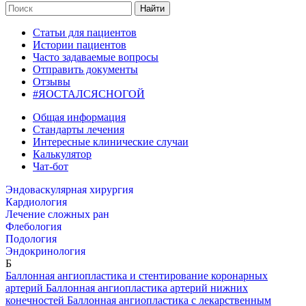
Найти
Статьи для пациентов
Истории пациентов
Часто задаваемые вопросы
Отправить документы
Отзывы
#ЯОСТАЛСЯСНОГОЙ
Общая информация
Стандарты лечения
Интересные клинические случаи
Калькулятор
Чат-бот
Эндоваскулярная хирургия
Кардиология
Лечение сложных ран
Флебология
Подология
Эндокринология
Б
Баллонная ангиопластика и стентирование коронарных
артерий
Баллонная ангиопластика артерий нижних
конечностей
Баллонная ангиопластика с лекарственным